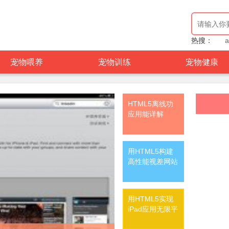
热搜：
a
宠物喂养
宠物训练
宠物健康
HTML5离线功
应用能详解
用HTML5构建
高性能视差网站
用HTML5实现
iPad应用无限平