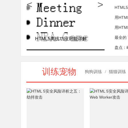
<
>
HTM
用HT
用HTM
最全的 Tw
HTML5离线功应用能详解
盘点：
训练宠物
狗狗训练
/
猫猫训练