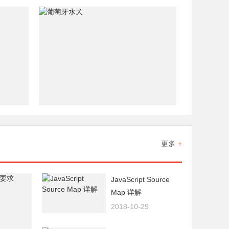
更多
+
JavaScript Source
Map 详解
2018-10-29